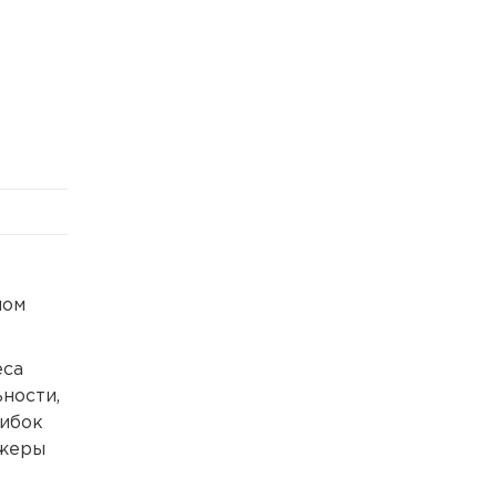
лом
еса
ности,
шибок
джеры