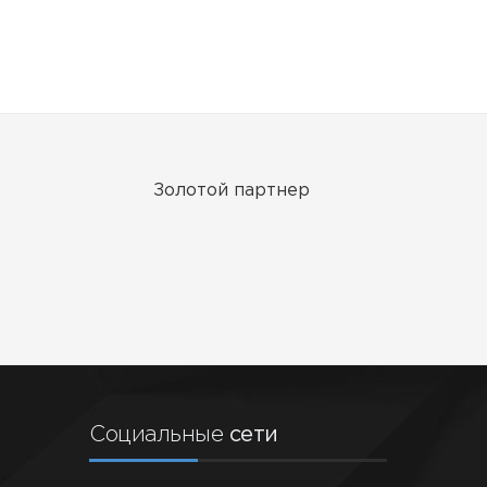
Золотой партнер
З
ер
Серебряный партнер
Бр
Социальные
сети