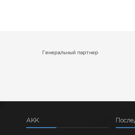
Генеральный партнер
Серебряный партнер
С
АКК
После