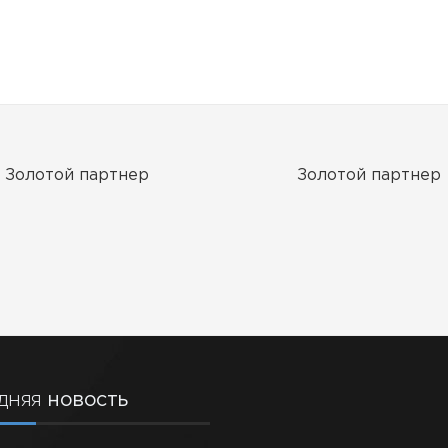
Золотой партнер
Золотой партнер
еребряный партнер
Серебряный партн
дняя
новость