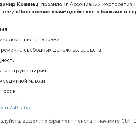
димир Козинец
, президент Ассоциации корпоратив
а тему
«Построение взаимодействия с банками в п
ия:
имодействие с банками
ременно свободных денежных средств
дности
о инструментария
 кредитной маржи
сторов
lck.ru/3PsZ6p
алуйста, выделите фрагмент текста и нажмите
Ctrl+